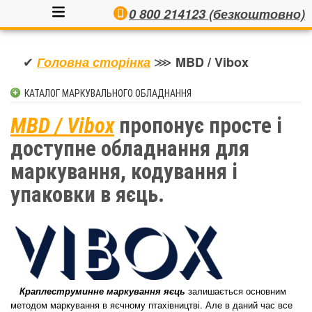
0 800 214123 (безкоштовно)
✔
⋙
Головна сторінка
MBD / Vibox
КАТАЛОГ МАРКУВАЛЬНОГО ОБЛАДНАННЯ
КРАПЛЕСТРУМЕНЕВІ МАРКУВАЛЬНИКИ
MBD / Vibox
пропонує просте і
АПЛІКАТОРИ ЕТИКЕТОК АВТОМАТИЧНІ
доступне обладнання для
АПЛІКАТОРИ ЕТИКЕТОК НАПІВАВТОМАТИЧНІ
маркування, кодування і
ПРИНТЕРИ-АПЛІКАТОРИ САМОКЛЕЮЧИХ ЕТИКЕТОК
ЛАЗЕРНІ МАРКУВАЛЬНИКИ
упаковки в яєць.
КОНТАКТИ
ТЕРМОСТРУМЕНЕВІ МАРКУВАЛЬНИКИ
ЕТИКЕТУВАЛЬНІ СИСТЕМИ
МЕТАЛОДЕТЕКТОРИ ПРОМИСЛОВІ
ЧЕКВЕЄРИ ТА ВАГОЕТИКЕТУВАЛЬНИКИ
залишається основним
Краплеструминне маркування яєць
X-RAY КОНТРОЛЬ
методом маркування в яєчному птахівництві. Але в даний час все