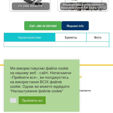
Маркировка в упаковочных
FX ONE REMOTE
машинах Form Fill Sealer (FFS)
Call +380 44 5931660
Request info
Характеристики
Буклеты
Фото
Ми використовуємо файли cookie
на нашому веб - сайті. Натискаючи
«Прийняти все», ви погоджуєтесь
на використання ВСІХ файлів
cookie. Однак ви можете відвідати
"Налаштування файлів cookie"
Copyright by LLC "Eurojet" © 2025. Все права защищены
+380 67 2327163
Прийняти всі
+380 (44) 593-16-60
Viber