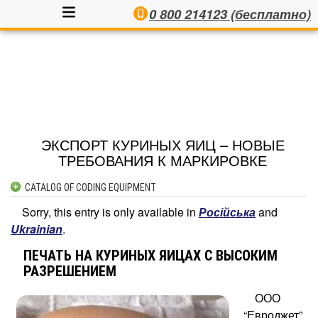
0 800 214123 (бесплатно)
ЭКСПОРТ КУРИНЫХ ЯИЦ – НОВЫЕ
ТРЕБОВАНИЯ К МАРКИРОВКЕ
CATALOG OF CODING EQUIPMENT
INKJET CODERS
Sorry, this entry is only available in
Російська
and
AUTOMATIC LABELLERS
Ukrainian
.
SEMI-AUTOMATIC LABELLERS
ПЕЧАТЬ НА КУРИНЫХ ЯИЦАХ С ВЫСОКИМ
PRINT & APPLY SYSTEMS
РАЗРЕШЕНИЕМ
LASER CODERS
ООО
CONTACTS
“Евроджет”
THERMAL INKJET CODERS