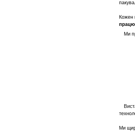
пакува
Кожен 
працю
Ми п
Вист
технол
Ми щир