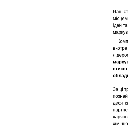
CONTACTS
Наш ст
THERMAL INKJET CODERS
місцем 
ЕТИКЕТУВАЛЬНІ СИСТЕМИ
ідей т
МЕТАЛОДЕТЕКТОРИ ПРОМИСЛОВІ
маркув
CHECKWEIGHERS AND WEIGH-LABELERS
Комп
X-RAY INSPECTION
вкотре
лідеро
марку
етике
облад
За ці т
познай
десятк
партне
харчов
хімічно