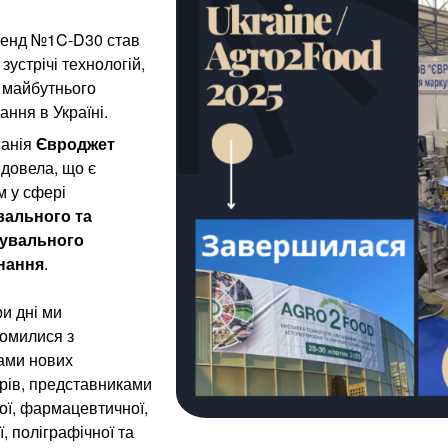
енд №1C-D30 став
зустрічі технологій,
а майбутнього
ання в Україні.
анія
Євроджет
 довела, що є
м у сфері
вального та
тувального
нання
.
ри дні ми
омилися з
ами нових
рів, представниками
ої, фармацевтичної,
ї, поліграфічної та