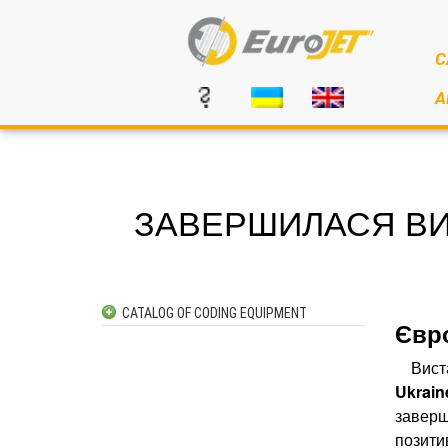
C
A
ЗАВЕРШИЛАСЯ ВИ
CATALOG OF CODING EQUIPMENT
Євро
INKJET CODERS
Вист
AUTOMATIC LABELLERS
Ukrain
SEMI-AUTOMATIC LABELLERS
заверш
PRINT & APPLY SYSTEMS
позитив
LASER CODERS