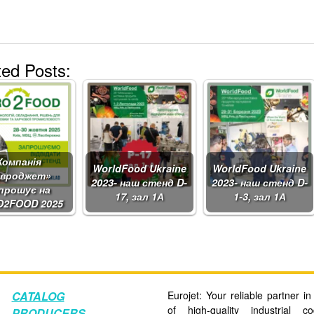
ted Posts:
Компанія
WorldFood Ukraine
WorldFood Ukraine
вроджет»
2023- наш стенд D-
2023- наш стенд D-
прошує на
17, зал 1А
1-3, зал 1А
O2FOOD 2025
CATALOG
Eurojet: Your reliable partner in 
of high-quality industrial c
PRODUCERS