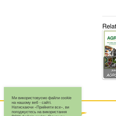
Rela
«Є
за
AGR
Ми використовуємо файли cookie
на нашому веб - сайті.
Натискаючи «Прийняти все», ви
погоджуєтесь на використання