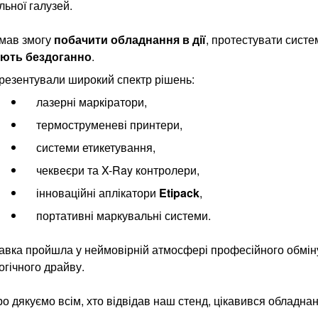
льної галузей.
мав змогу
побачити обладнання в дії
, протестувати систе
ють бездоганно
.
резентували широкий спектр рішень:
лазерні маркіратори,
термоструменеві принтери,
системи етикетування,
чеквеєри та X-Ray контролери,
інноваційні аплікатори
Etipack
,
портативні маркувальні системи.
авка пройшла у неймовірній атмосфері професійного обміну
огічного драйву.
о дякуємо всім, хто відвідав наш стенд, цікавився обладнан