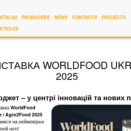
ATALOG
PRODUCERS
NEWS
CONTACTS
PROJECTS
RTICLES
СТАВКА WORLDFOOD UKRA
2025
джет – у центрі інновацій та нових 
авка
WorldFood
e / Agro2Food 2025
ився на неймовірно
ній ноті!