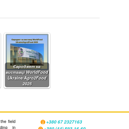
Євроджет на
виставці WorldFood
Ukraine/Agro2Food
2025
the field
+380 67 2327163
oding in
+380 (44) 593-16-60