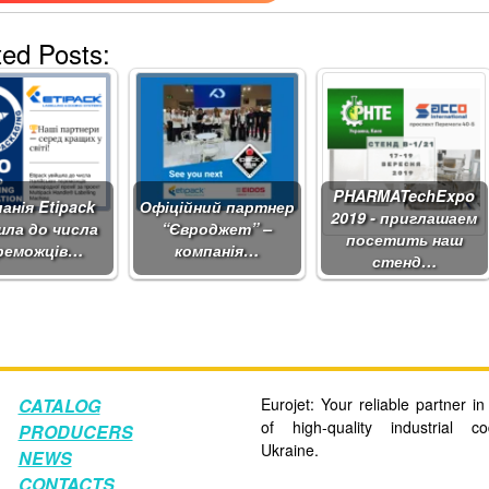
ted Posts:
PHARMATechExpo
анія Etipack
Офіційний партнер
2019 - приглашаем
шла до числа
“Євроджет” –
посетить наш
реможців…
компанія…
стенд…
CATALOG
Eurojet: Your reliable partner in 
of high-quality industrial c
PRODUCERS
Ukraine.
NEWS
CONTACTS