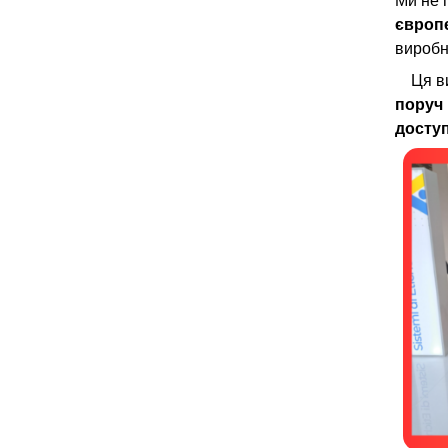
європе
виробн
Ця в
поруч 
доступ