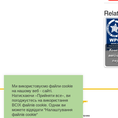
Rela
Комп
ввій
пе
Ми використовуємо файли cookie
на нашому веб - сайті.
Натискаючи «Прийняти все», ви
погоджуєтесь на використання
ВСІХ файлів cookie. Однак ви
можете відвідати "Налаштування
файлів cookie"
Copyright by LLC "Eurojet" © 2025. Все права