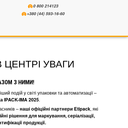
0 800 214123
+380 (44) 593-16-60
 В ЦЕНТРІ УВАГИ
РАЗОМ З НИМИ!
ший подій у світі упаковки та автоматизації –
а IPACK-IMA 2025
.
асників –
наші офіційні партнери Etipack
, які
ійні рішення для маркування, серіалізації,
тифікації продукції.