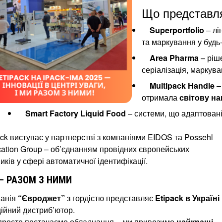
Що представля
Superportfolio
– лі
та маркування у будь-
Area Pharma
– ріш
серіалізація, маркува
Multipack Handle
–
отримала
світову на
Smart Factory Liquid Food
– системи, що адаптовані 
ack виступає у партнерстві з компаніями EIDOS та Possehl
ication Group – об’єднанням провідних європейських
ків у сфері автоматичної ідентифікації.
– РАЗОМ З НИМИ
анія
“Євроджет”
з гордістю представляє
Etipack в Україні
ційний дистриб’ютор.
просто постачаємо обладнання – ми привозимо
найкращі