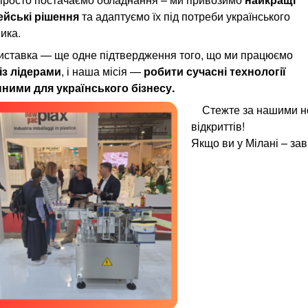
йські рішення
та адаптуємо їх під потреби українського
ика.
иставка — ще одне підтвердження того, що ми працюємо
із лідерами
, і наша місія —
робити сучасні технології
ними для українського бізнесу.
Стежте за нашими н
відкриттів!
Якщо ви у Мілані – зав