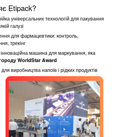
є Etipack?
нійка універсальних технологій для пакування
якій галузі
ення для фармацевтики: контроль,
ння, трекінг
 інноваційна машина для маркування, яка
городу WorldStar Award
для виробництва напоїв і рідких продуктів