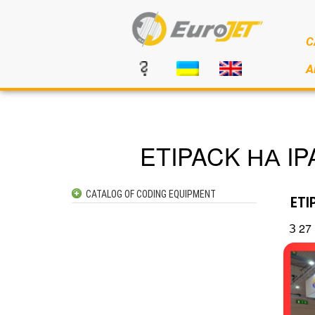
C
A
ETIPACK НА IP
CATALOG OF CODING EQUIPMENT
ETI
INKJET CODERS
З 27
AUTOMATIC LABELLERS
SEMI-AUTOMATIC LABELLERS
PRINT & APPLY SYSTEMS
LASER CODERS
CONTACTS