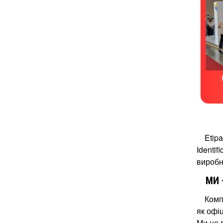
THERMAL INKJET CODERS
ЕТИКЕТУВАЛЬНІ СИСТЕМИ
МЕТАЛОДЕТЕКТОРИ ПРОМИСЛОВІ
CHECKWEIGHERS AND WEIGH-LABELERS
X-RAY INSPECTION
Etip
Identif
виробни
МИ 
Комп
як офі
Ми не 