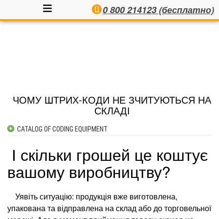
0 800 214123 (бесплатно)
ЧОМУ ШТРИХ-КОДИ НЕ ЗЧИТУЮТЬСЯ НА
СКЛАДІ
CATALOG OF CODING EQUIPMENT
INKJET CODERS
І скільки грошей це коштує
AUTOMATIC LABELLERS
вашому виробництву?
SEMI-AUTOMATIC LABELLERS
PRINT & APPLY SYSTEMS
LASER CODERS
Уявіть ситуацію: продукція вже виготовлена,
CONTACTS
упакована та відправлена на склад або до торговельної
THERMAL INKJET CODERS