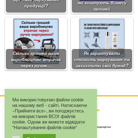
які коштують бізнесу
продукції?
грошей
Скільки грошей ваше
Як гарантувати
виробництво втрачає
стійкість маркування та
через ручне…
захистити свій бренд?
Ми використовуємо файли cookie
на нашому веб - сайті. Натискаючи
«Прийняти все», ви погоджуєтесь
на використання ВСІХ файлів
cookie. Однак ви можете відвідати
"Налаштування файлів cookie"
Copyright by LLC "Eurojet" © 2025. Все права защищены
+380 67 2327163