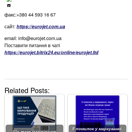
факс:+380 44 593 16 67
сайт:
https://eurojet.com.ua
email: info@eurojet.com.ua
Поставити питання в чаті
https://eurojet.bitrix24.eu/online/eurojet.ltd
Related Posts:
5 помилок у маркуванні,
Що таке маркування