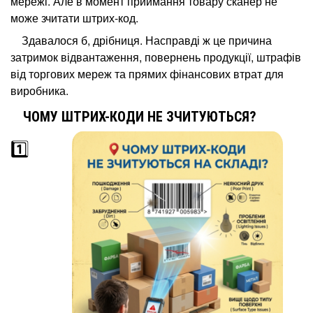
мережі. Але в момент приймання товару сканер не
може зчитати штрих-код.
ЕТИКЕТУВАЛЬНІ СИСТЕМИ
МЕТАЛОДЕТЕКТОРИ ПРОМИСЛОВІ
Здавалося б, дрібниця. Насправді ж це причина
затримок відвантаження, повернень продукції, штрафів
CHECKWEIGHERS AND WEIGH-LABELERS
від торгових мереж та прямих фінансових втрат для
X-RAY INSPECTION
виробника.
ЧОМУ ШТРИХ-КОДИ НЕ ЗЧИТУЮТЬСЯ?
1️⃣