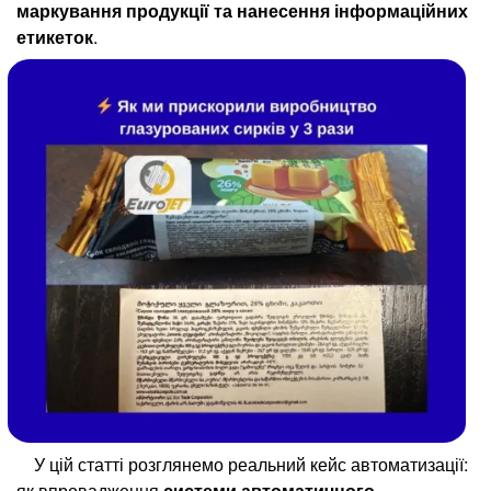
маркування продукції та нанесення інформаційних
ЕТИКЕТУВАЛЬНІ СИСТЕМИ
етикеток
.
МЕТАЛОДЕТЕКТОРИ ПРОМИСЛОВІ
CHECKWEIGHERS AND WEIGH-LABELERS
X-RAY INSPECTION
У цій статті розглянемо реальний кейс автоматизації:
як впровадження
системи автоматичного