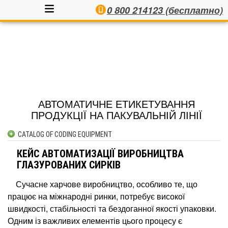
0 800 214123 (бесплатно)
АВТОМАТИЧНЕ ЕТИКЕТУВАННЯ
ПРОДУКЦІЇ НА ПАКУВАЛЬНІЙ ЛІНІЇ
CATALOG OF CODING EQUIPMENT
INKJET CODERS
КЕЙС АВТОМАТИЗАЦІЇ ВИРОБНИЦТВА
AUTOMATIC LABELLERS
ГЛАЗУРОВАНИХ СИРКІВ
SEMI-AUTOMATIC LABELLERS
Сучасне харчове виробництво, особливо те, що
PRINT & APPLY SYSTEMS
працює на міжнародні ринки, потребує високої
LASER CODERS
швидкості, стабільності та бездоганної якості упаковки.
CONTACTS
Одним із важливих елементів цього процесу є
THERMAL INKJET CODERS