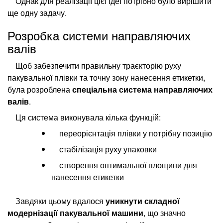
Однак для реалізації цієї ідеї потрібно було вирішити
ще одну задачу.
Розробка системи направляючих
валів
Щоб забезпечити правильну траєкторію руху
пакувальної плівки та точну зону нанесення етикетки,
була розроблена
спеціальна система направляючих
валів
.
Ця система виконувала кілька функцій:
переорієнтація плівки у потрібну позицію
стабілізація руху упаковки
створення оптимальної площини для
нанесення етикетки
Завдяки цьому вдалося
уникнути складної
модернізації пакувальної машини
, що значно