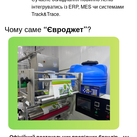
інтегруватись із ERP, MES чи системами
Track&Trace.
Чому саме
?
“Євроджет”
Офіційний постачальник провідних брендів
– ми