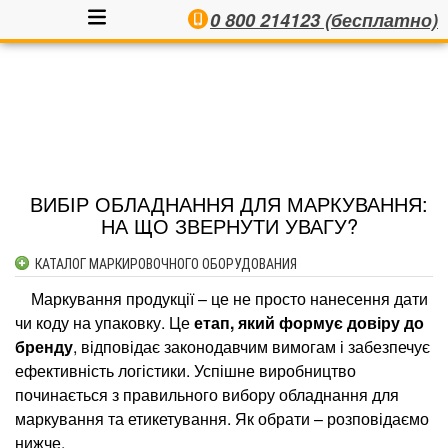
0 800 214123 (бесплатно)
ВИБІР ОБЛАДНАННЯ ДЛЯ МАРКУВАННЯ:
НА ЩО ЗВЕРНУТИ УВАГУ?
КАТАЛОГ МАРКИРОВОЧНОГО ОБОРУДОВАНИЯ
КАПЛЕСТРУЙНЫЕ МАРКИРАТОРЫ
Маркування продукції – це не просто нанесення дати
АППЛИКАТОРЫ ЭТИКЕТОК АВТОМАТИЧЕСКИЕ
чи коду на упаковку. Це
етап, який формує довіру до
АППЛИКАТОРЫ ЭТИКЕТОК ПОЛУАВТОМАТИЧЕСКИЕ
бренду
, відповідає законодавчим вимогам і забезпечує
ефективність логістики. Успішне виробництво
ПРИНТЕРЫ-АППЛИКАТОРЫ САМОКЛЕЮЩИХСЯ ЭТИКЕТОК
починається з правильного вибору обладнання для
ЛАЗЕРНЫЕ МАРКИРАТОРЫ
маркування та етикетування. Як обрати – розповідаємо
КОНТАКТЫ
нижче.
ТЕРМОСТРУЙНЫЕ МАРКИРОВЩИКИ