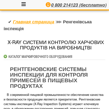
0 800 214123 (бесплатно)
✔
⋙
Главная страница
Ренгенівська
інспекція
X-RAY СИСТЕМИ КОНТРОЛЮ ХАРЧОВИХ
ПРОДУКТІВ НА ВИРОБНИЦТВІ
КАТАЛОГ МАРКИРОВОЧНОГО ОБОРУДОВАНИЯ
КАПЛЕСТРУЙНЫЕ МАРКИРАТОРЫ
РЕНТГЕНОВСКИЕ СИСТЕМЫ
АППЛИКАТОРЫ ЭТИКЕТОК АВТОМАТИЧЕСКИЕ
ИНСПЕКЦИИ ДЛЯ КОНТРОЛЯ
АППЛИКАТОРЫ ЭТИКЕТОК ПОЛУАВТОМАТИЧЕСКИЕ
ПРИМЕСЕЙ В ПИЩЕВЫХ
ПРИНТЕРЫ-АППЛИКАТОРЫ САМОКЛЕЮЩИХСЯ ЭТИКЕТОК
ПРОДУКТАХ
ЛАЗЕРНЫЕ МАРКИРАТОРЫ
В современной пищевой промышленности обеспечение качества
КОНТАКТЫ
и безопасности продукции является приоритетом. Рентгеновские
ТЕРМОСТРУЙНЫЕ МАРКИРОВЩИКИ
системы инспекции (X-Ray Inspection Systems) играют ключевую
ЕТИКЕТУВАЛЬНІ СИСТЕМИ
роль в обнаружении посторонних примесей, повышая стандарты