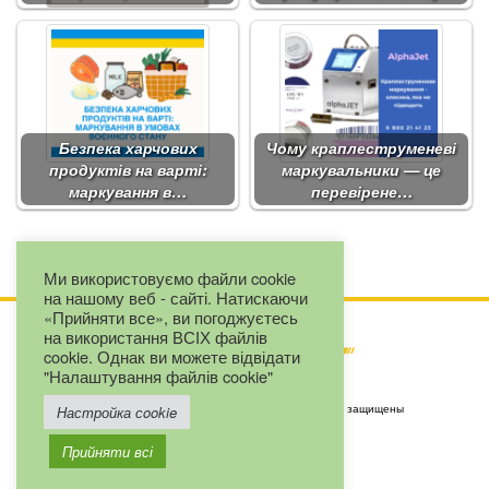
Безпека харчових
Чому краплеструменеві
продуктів на варті:
маркувальники — це
маркування в…
перевірене…
Ми використовуємо файли cookie
на нашому веб - сайті. Натискаючи
«Прийняти все», ви погоджуєтесь
на використання ВСІХ файлів
cookie. Однак ви можете відвідати
"Налаштування файлів cookie"
Copyright by ООО "Евроджет" © 2025. Все права защищены
Настройка сookie
+380 67 2327163
Прийняти всі
+380 (44) 593-16-60
Viber