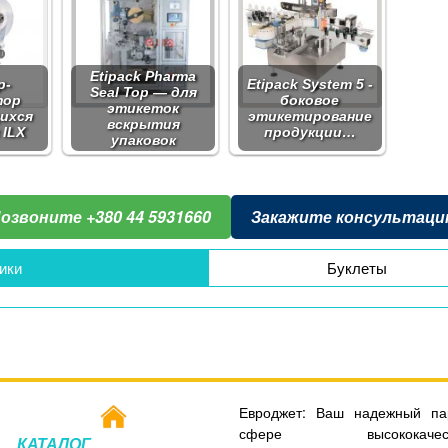
Etipack Pharma
р-
Etipack System 5 -
Seal Top — для
тор
боковое
этикеток
ихся
этикетирование
вскрытия
 ILX
продукции…
упаковок
озвоните +380 44 5931660
Закажите консультац
ики
Буклеты
Евроджет: Ваш надежный па
сфере высококачеств
КАТАЛОГ