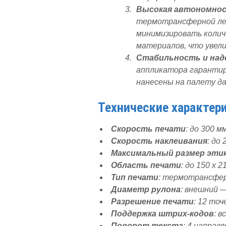
Высокая автономно
термотрансферной ле
минимизировать колич
материалов, что увел
Стабильность и на
аппликатора гарантир
нанесены на палету да
Технические характери
Скорость печати
: до 300 мм
Скорость наклеивания
: до
Максимальный размер эти
Область печати
: до 150 x 2
Тип печати
: термотрансфер
Диаметр рулона
: внешний —
Разрешение печати
: 12 точ
Поддержка штрих-кодов
: в
Поворот текста
: 4 направл