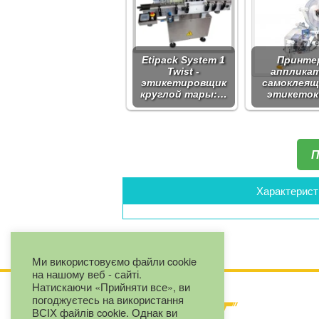
Etipack System 1
Принте
Twist -
апплика
этикетировщик
самоклеящ
круглой тары:…
этикеток
П
Характерист
Ми використовуємо файли cookie
на нашому веб - сайті.
Натискаючи «Прийняти все», ви
погоджуєтесь на використання
ВСІХ файлів cookie. Однак ви