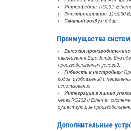
Интерфейсы
: RS232, Ethern
Электропитание
: 115/230 В
Сжатый воздух
: 6 бар.
Преимущества систем
Высокая производительн
наклеивания Euro Jumbo Evo ид
производственных условий.
Гибкость в настройках
: П
кодов, изображений и переменн
использования.
Интеграция в линию упако
через RS232 и Ethernet, систем
существующие производственн
Дополнительные устро