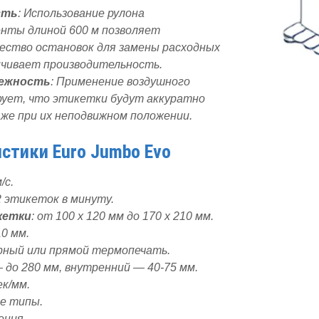
сть
: Использование рулона
нты длиной 600 м позволяет
ество остановок для замены расходных
ичивает производительность.
дежность
: Применение воздушного
ует, что этикетки будут аккуратно
же при их неподвижном положении.
стики Euro Jumbo Evo
/с.
 2 этикеток в минуту.
кетки
: от 100 x 120 мм до 170 x 210 мм.
10 мм.
ный или прямой термопечать.
 до 280 мм, внутренний — 40-75 мм.
ек/мм.
се типы.
ения.